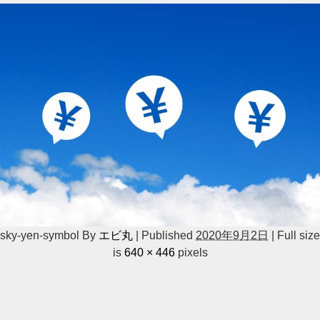
sky-yen-symbol
By
エビ丸
|
Published
2020年9月2日
|
Full size
is
640 × 446
pixels