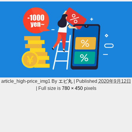
article_high-price_img1
By
エビ丸
|
Published
2020年9月12日
|
Full size is
780 × 450
pixels