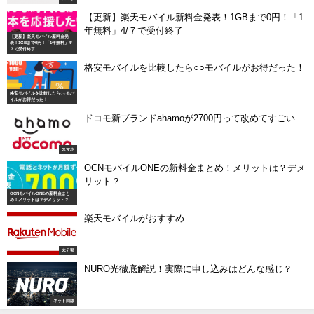
【更新】楽天モバイル新料金発表！1GBまで0円！「1
年無料」4/７で受付終了
【更新】楽天モバイル新料金発
表！1GBまで0円！「1年無料」4/
７で受付終了
格安モバイルを比較したら○○モバイルがお得だった！
格安モバイルを比較したら○○モバ
イルがお得だった！
ドコモ新ブランドahamoが2700円って改めてすごい
スマホ
OCNモバイルONEの新料金まとめ！メリットは？デメ
リット？
OCNモバイルONEの新料金まと
め！メリットは？デメリット？
楽天モバイルがおすすめ
未分類
NURO光徹底解説！実際に申し込みはどんな感じ？
ネット回線