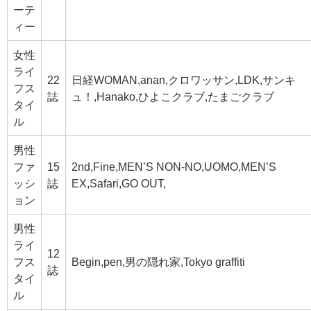
ーテ
ィー
女性
ライ
22
日経WOMAN,anan,クロワッサン,LDK,サンキ
フス
誌
ュ！,Hanako,ひよこクラブ,たまごクラブ
タイ
ル
男性
ファ
15
2nd,Fine,MEN’S NON-NO,UOMO,MEN’S
ッシ
誌
EX,Safari,GO OUT,
ョン
男性
ライ
12
フス
Begin,pen,男の隠れ家,Tokyo graffiti
誌
タイ
ル