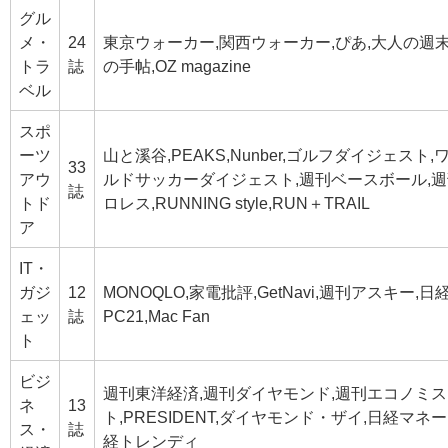
グル
メ・
24
東京ウォーカー,関西ウォーカー,ぴあ,大人の週末
トラ
誌
の手帖,OZ magazine
ベル
スポ
ーツ
山と溪谷,PEAKS,Nunber,ゴルフダイジェスト,
33
アウ
ルドサッカーダイジェスト,週刊ベースボール,
誌
トド
ロレス,RUNNING style,RUN＋TRAIL
ア
IT・
ガジ
12
MONOQLO,家電批評,GetNavi,週刊アスキー,日
ェッ
誌
PC21,Mac Fan
ト
ビジ
週刊東洋経済,週刊ダイヤモンド,週刊エコノミス
ネ
13
ト,PRESIDENT,ダイヤモンド・ザイ,日経マネー
ス・
誌
経トレンディ