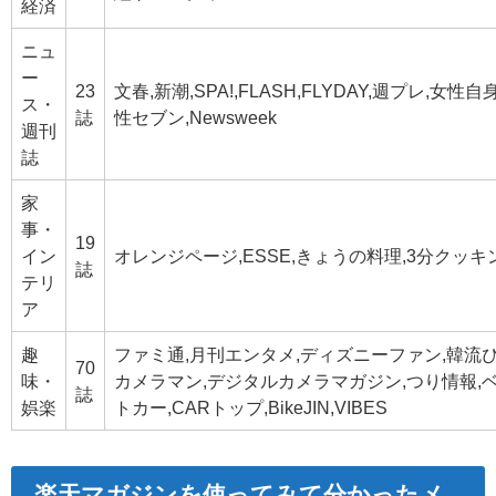
経済
ニュ
ー
23
文春,新潮,SPA!,FLASH,FLYDAY,週プレ,女性自
ス・
誌
性セブン,Newsweek
週刊
誌
家
事・
19
イン
オレンジページ,ESSE,きょうの料理,3分クッキ
誌
テリ
ア
趣
ファミ通,月刊エンタメ,ディズニーファン,韓流ぴ
70
味・
カメラマン,デジタルカメラマガジン,つり情報,
誌
娯楽
トカー,CARトップ,BikeJIN,VIBES
楽天マガジンを使ってみて分かったメ