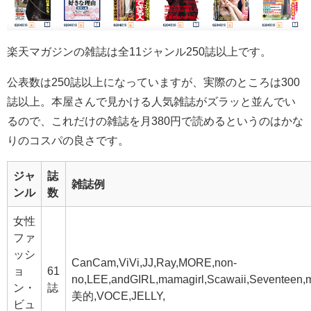
楽天マガジンの雑誌は全11ジャンル250誌以上です。
公表数は250誌以上になっていますが、実際のところは300
誌以上。本屋さんで見かける人気雑誌がズラッと並んでい
るので、これだけの雑誌を月380円で読めるというのはかな
りのコスパの良さです。
ジャ
誌
雑誌例
ンル
数
女性
ファ
ッシ
CanCam,ViVi,JJ,Ray,MORE,non-
ョ
61
no,LEE,andGIRL,mamagirl,Scawaii,Seventeen,m
ン・
誌
美的,VOCE,JELLY,
ビュ