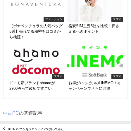
ファッション
スマホ
【ボナベンチュラの人気バッグ
格安SIM主要5社を比較！押さ
5選】売れてる秘密を口コミか
えるべきポイント
ら検証！
スマホ
スマホ
ドコモ新ブランドahamoが
お得がいっぱいのLINEMO！キ
2700円って改めてすごい
ャンペーンでさらにお得
中古PC
の関連記事
BTOパソコンをフロンティアで買ってみた