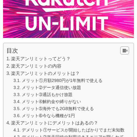
目次
楽天アンリミットってどう？
楽天アンリミットの内容
楽天アンリミットのメリットは？
メリット①月額2980円が1年無料で使える
メリット➁データ通信使い放題
メリット➂通話もかけ放題
メリット➃解約金や縛りがない
メリット➄海外でも2GB無料で使える
メリット➅今なら機種が1円
楽天アンリミットにデメリットはあるの？
デメリット①サービスが開始したばかりでまだ未知数
デメリット➁楽天回線の利用できるエリアが限られて