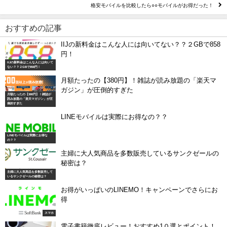
格安モバイルを比較したら○○モバイルがお得だった！
おすすめの記事
IIJの新料金はこんな人には向いてない？？２GBで858
円！
IIJの新料金はこんな人には向いて
ない？？２GBで858円！
月額たったの【380円】！雑誌が読み放題の「楽天マ
ガジン」が圧倒的すぎた
月額たったの【380円】！雑誌が
読み放題の「楽天マガジン」が圧
倒的すぎた
LINEモバイルは実際にお得なの？？
LINEモバイルは実際にお得な
の？？
主婦に大人気商品を多数販売しているサンクゼールの
秘密は？
主婦に大人気商品を多数販売して
いるサンクゼールの秘密は？
お得がいっぱいのLINEMO！キャンペーンでさらにお
得
スマホ
電子書籍徹底レビュー！おすすめ1０選とポイント！